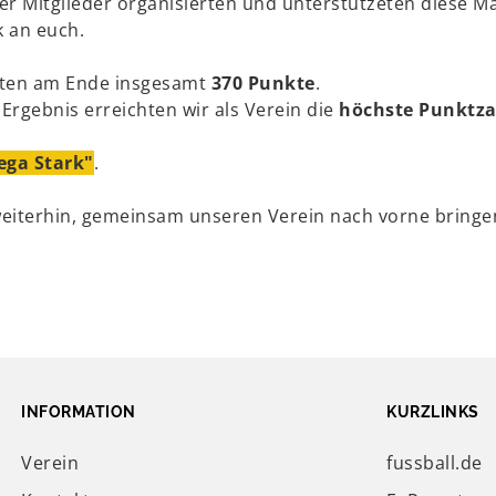
rer Mitglieder organisierten und unterstützeten diese 
k an euch.
hten am Ende insgesamt
370 Punkte
.
Ergebnis erreichten wir als Verein die
höchste Punktza
ega Stark"
.
weiterhin, gemeinsam unseren Verein nach vorne bringe
INFORMATION
KURZLINKS
Verein
fussball.de