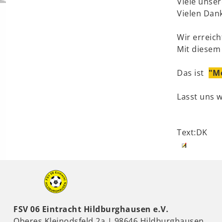
Viele unse
Vielen Dan
Wir erreic
Mit diesem 
Das ist
"M
Lasst uns 
Text:DK
FSV 06 Eintracht Hildburghausen e.V.
Oberes Kleinodsfeld 2a | 98646 Hildburghausen